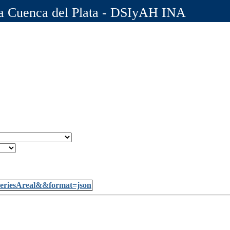
la Cuenca del Plata - DSIyAH INA
s/seriesAreal&&format=json