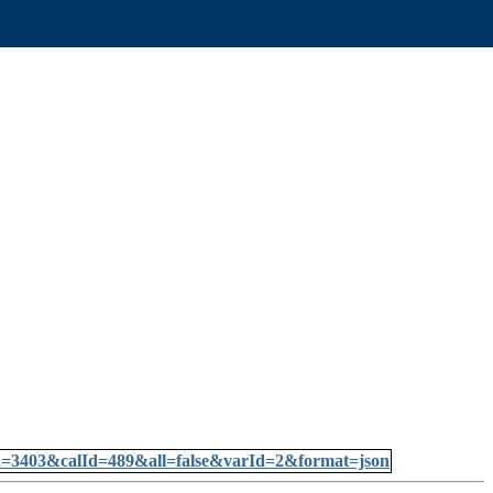
sId=3403&calId=489&all=false&varId=2&format=json