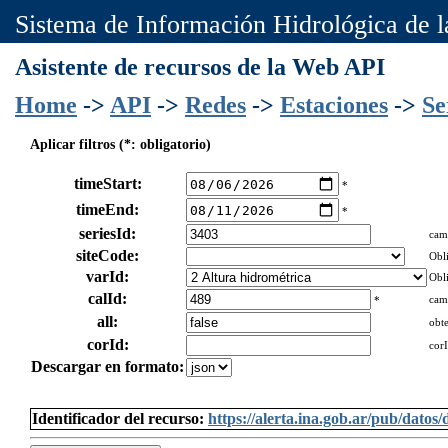
Sistema de Información Hidrológica de 
Asistente de recursos de la Web API
Home
->
API
->
Redes
->
Estaciones
->
Se
Aplicar filtros (*: obligatorio)
timeStart:
*
timeEnd:
*
seriesId:
cam
siteCode:
Obli
varId:
Obli
calId:
cam
*
all:
obte
corId:
cor
Descargar en formato:
Identificador del recurso:
https://alerta.ina.gob.ar/pub/da