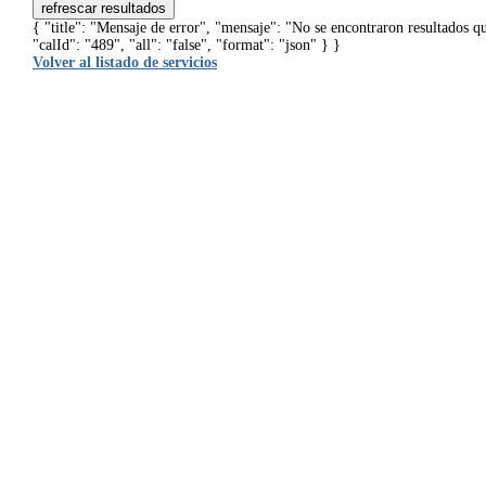
refrescar resultados
{ "title": "Mensaje de error", "mensaje": "No se encontraron resultados q
"calId": "489", "all": "false", "format": "json" } }
Volver al listado de servicios