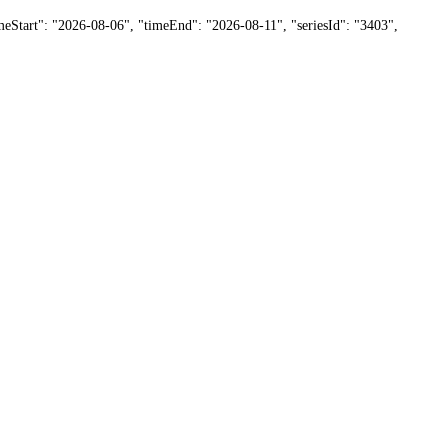
timeStart": "2026-08-06", "timeEnd": "2026-08-11", "seriesId": "3403",