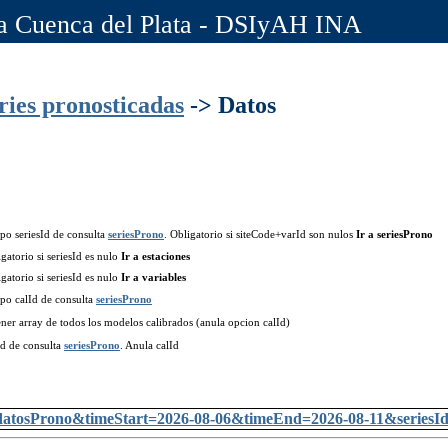
la Cuenca del Plata - DSIyAH INA
ries pronosticadas
-> Datos
po seriesId de consulta
seriesProno
. Obligatorio si siteCode+varId son nulos
Ir a seriesProno
gatorio si seriesId es nulo
Ir a estaciones
gatorio si seriesId es nulo
Ir a variables
po calId de consulta
seriesProno
ner array de todos los modelos calibrados (anula opcion calId)
Id de consulta
seriesProno
. Anula calId
tos/datosProno&timeStart=2026-08-06&timeEnd=2026-08-11&serie